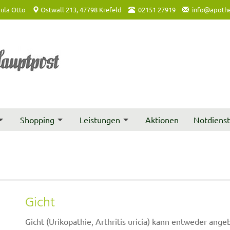
ula Otto
Ostwall 213, 47798 Krefeld
02151 27919
info@apothe
Shopping
Leistungen
Aktionen
Notdiens
Gicht
Gicht (Urikopathie, Arthritis uricia) kann entweder ange