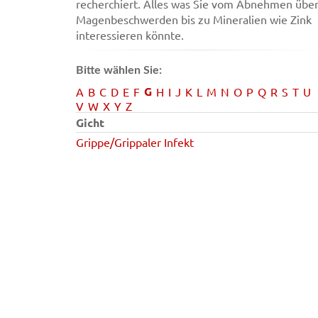
recherchiert. Alles was Sie vom Abnehmen übe
Magenbeschwerden bis zu Mineralien wie Zink
interessieren könnte.
Bitte wählen Sie:
G
A
B
C
D
E
F
H
I
J
K
L
M
N
O
P
Q
R
S
T
U
V
W
X
Y
Z
Gicht
Grippe/Grippaler Infekt