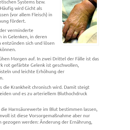
tischen Systems bzw.
äufig wird Gicht als
sen (vor allem Fleisch) in
ung fördert.
nder verminderte
 in Gelenken, in deren
n entzünden sich und lösen
 können.
en Morgen auf. In zwei Drittel der Fälle ist das
 rot gefärbte Gelenk ist geschwollen,
rösteln und leichte Erhöhung der
n.
s die Krankheit chronisch wird. Damit steigt
leiden und es zu arteriellem Bluthochdruck
ig die Harnsäurewerte im Blut bestimmen lassen,
nnvoll ist diese Vorsorgemaßnahme aber nur
n gezogen werden: Änderung der Ernährung,