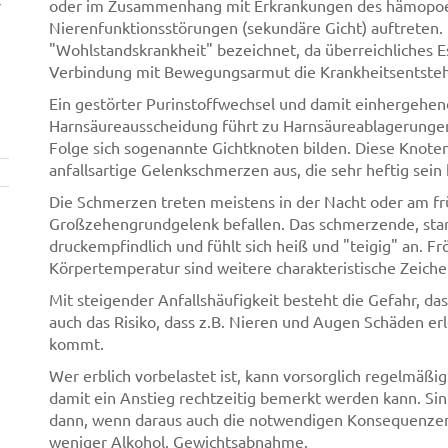
r
oder im Zusammenhang mit Erkrankungen des hämopoe
Nierenfunktionsstörungen (sekundäre Gicht) auftreten. H
"Wohlstandskrankheit" bezeichnet, da überreichliches Es
Verbindung mit Bewegungsarmut die Krankheitsentsteh
Ein gestörter Purinstoffwechsel und damit einhergehe
Harnsäureausscheidung führt zu Harnsäureablagerungen
Folge sich sogenannte Gichtknoten bilden. Diese Knote
anfallsartige Gelenkschmerzen aus, die sehr heftig sein
Die Schmerzen treten meistens in der Nacht oder am früh
Großzehengrundgelenk befallen. Das schmerzende, stark
druckempfindlich und fühlt sich heiß und "teigig" an. F
Körpertemperatur sind weitere charakteristische Zeiche
Mit steigender Anfallshäufigkeit besteht die Gefahr, das
auch das Risiko, dass z.B. Nieren und Augen Schäden er
kommt.
Wer erblich vorbelastet ist, kann vorsorglich regelmäß
damit ein Anstieg rechtzeitig bemerkt werden kann. Si
dann, wenn daraus auch die notwendigen Konsequenze
weniger Alkohol, Gewichtsabnahme.