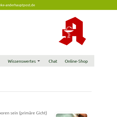
ke-anderhauptpost.de
t
Wissenswertes
Chat
Online-Shop
boren sein (primäre Gicht)