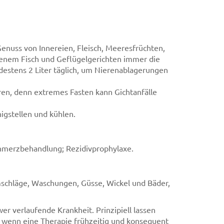
enuss von Innereien, Fleisch, Meeresfrüchten,
tenem Fisch und Geflügelgerichten immer die
ndestens 2 Liter täglich, um Nierenablagerungen
ren, denn extremes Fasten kann Gichtanfälle
igstellen und kühlen.
hmerzbehandlung; Rezidivprophylaxe.
mschläge, Waschungen, Güsse, Wickel und Bäder,
wer verlaufende Krankheit. Prinzipiell lassen
, wenn eine Therapie frühzeitig und konsequent