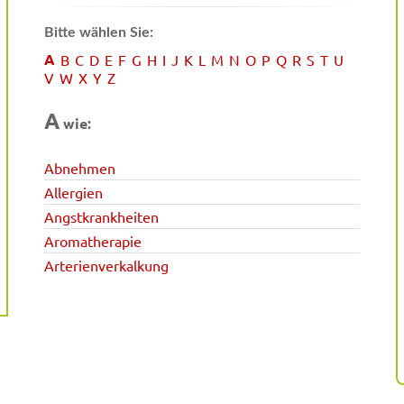
Bitte wählen Sie:
A
B
C
D
E
F
G
H
I
J
K
L
M
N
O
P
Q
R
S
T
U
V
W
X
Y
Z
A
wie:
Abnehmen
Allergien
Angstkrankheiten
Aromatherapie
Arterienverkalkung