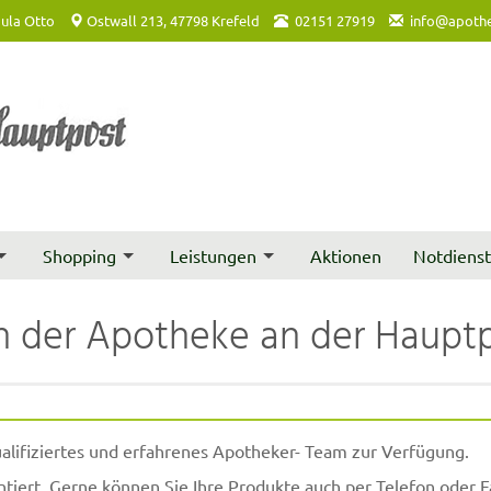
ula Otto
Ostwall 213, 47798 Krefeld
02151 27919
info@apothe
Shopping
Leistungen
Aktionen
Notdiens
n der Apotheke an der Haupt
alifiziertes und erfahrenes Apotheker- Team zur Verfügung.
tiert. Gerne können Sie Ihre Produkte auch per Telefon oder F