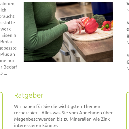
V
alorien,
sich
M
braucht
lstoffe
M
zwerk
G
 EisenIn
R
 Bedarf
M
gepasste
Plus an
M
eine nur
G
er Bedarf
M
 ...
Ratgeber
Wir haben für Sie die wichtigsten Themen
recherchiert. Alles was Sie vom Abnehmen über
Magenbeschwerden bis zu Mineralien wie Zink
interessieren könnte.