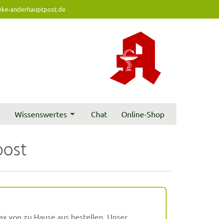
ke-anderhauptpost.de
t
Wissenswertes
Chat
Online-Shop
post
ax von zu Hause aus bestellen. Unser