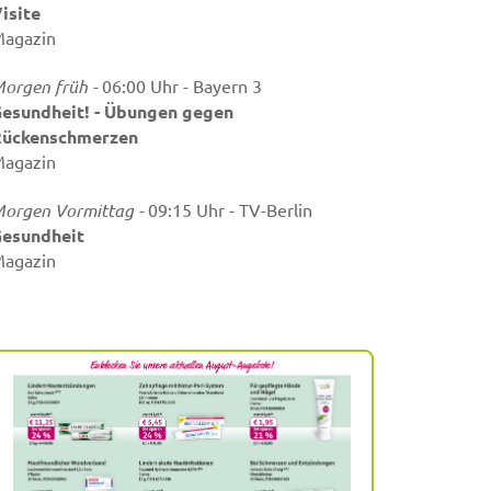
isite
agazin
orgen früh -
06:00 Uhr - Bayern 3
esundheit! - Übungen gegen
ückenschmerzen
agazin
orgen Vormittag -
09:15 Uhr - TV-Berlin
esundheit
agazin