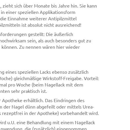
 zieht sich über Monate bis Jahre hin. Sie kann
in einer speziellen Applikationsform
 die Einnahme weiterer Antipilzmittel
zmitteln ist absolut nicht ausreichend!
orderungen gestellt: Die äußerlich
ochwirksam sein, als auch besonders gut zu
en können. Zu nennen wären hier wieder
g eines speziellen Lacks ebenso zusätzlich
Woche) gleichmäßige Wirkstoff-Freigabe. Vorteil:
inmal pro Woche (beim Nagellack mit dem
ten sehr praktisch ist.
r Apotheke erhältlich. Das Eindringen des
m der Nagel dünn abgefeilt oder mittels Urea-
s rezeptfrei in der Apotheke) vorbehandelt wird.
 wird u.U. eine Behandlung mit einem Nagellack
Anwendung, die (zusätzlich) eingenommen