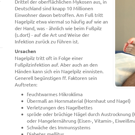
r
Drittel der oberflächlichen Mykosen aus, in
Deutschland sind knapp 10 Millionen
Einwohner davon betroffen. Am Fuß tritt
Nagelpilz etwa viermal so häufig auf wie an
der Hand, was - ähnlich wie beim Fußpilz
(s.dort) - auf die Art und Weise der
Infektion zurück zu führen ist.
Ursachen
Nagelpilz tritt oft in Folge einer
Fußpilzinfektion auf. Aber auch an den
Händen kann sich ein Nagelpilz einnisten.
Generell begünstigen ff. Faktoren sein
Auftreten:
feuchtwarmes Mikroklima
Übermaß an Hornmaterial (Hornhaut und Nagel)
Verletzungen des Nagelbettes
spröde oder brüchige Nägel durch Austrocknung (H
oder Mangelernährung (Eisen-, Vitamin-, Eiweißm
Schwäche des Immunsystems
Diabetes mellitus