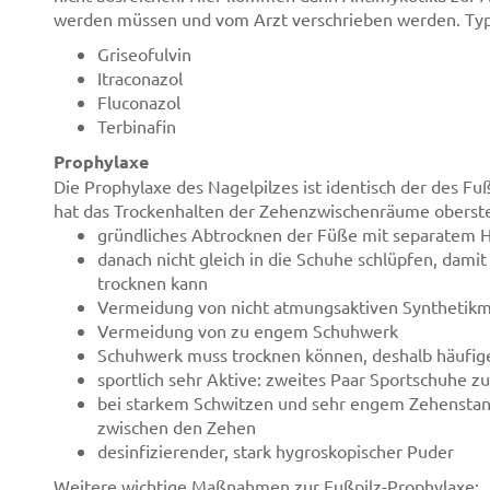
werden müssen und vom Arzt verschrieben werden. Typi
Griseofulvin
Itraconazol
Fluconazol
Terbinafin
Prophylaxe
Die Prophylaxe des Nagelpilzes ist identisch der des F
hat das Trockenhalten der Zehenzwischenräume oberste P
gründliches Abtrocknen der Füße mit separatem 
danach nicht gleich in die Schuhe schlüpfen, dami
trocknen kann
Vermeidung von nicht atmungsaktiven Synthetikm
Vermeidung von zu engem Schuhwerk
Schuhwerk muss trocknen können, deshalb häufig
sportlich sehr Aktive: zweites Paar Sportschuhe 
bei starkem Schwitzen und sehr engem Zehenstand:
zwischen den Zehen
desinfizierender, stark hygroskopischer Puder
Weitere wichtige Maßnahmen zur Fußpilz-Prophylaxe: