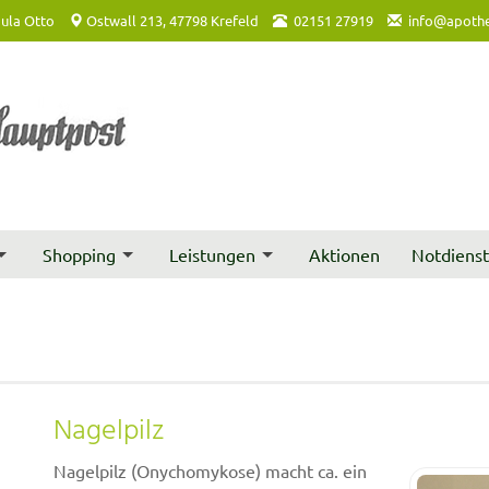
ula Otto
Ostwall 213, 47798 Krefeld
02151 27919
info@apothe
Shopping
Leistungen
Aktionen
Notdiens
Nagelpilz
Nagelpilz (Onychomykose) macht ca. ein