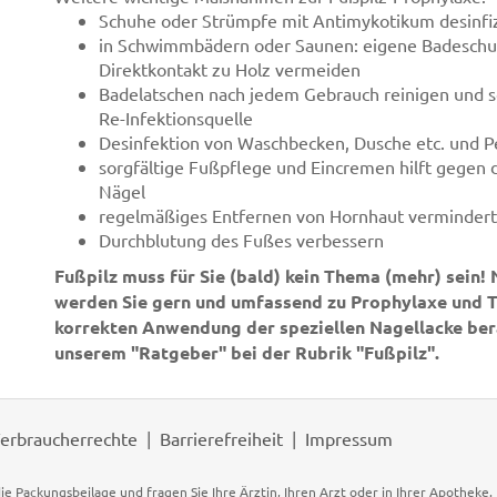
Schuhe oder Strümpfe mit Antimykotikum desinfi
in Schwimmbädern oder Saunen: eigene Badeschu
Direktkontakt zu Holz vermeiden
Badelatschen nach jedem Gebrauch reinigen und sor
Re-Infektionsquelle
Desinfektion von Waschbecken, Dusche etc. und 
sorgfältige Fußpflege und Eincremen hilft gegen di
Nägel
regelmäßiges Entfernen von Hornhaut vermindert
Durchblutung des Fußes verbessern
Fußpilz muss für Sie (bald) kein Thema (mehr) sein! N
werden Sie gern und umfassend zu Prophylaxe und T
korrekten Anwendung der speziellen Nagellacke bera
unserem "Ratgeber" bei der Rubrik "Fußpilz".
erbraucherrechte
Barrierefreiheit
Impressum
ie Packungsbeilage und fragen Sie Ihre Ärztin, Ihren Arzt oder in Ihrer Apotheke