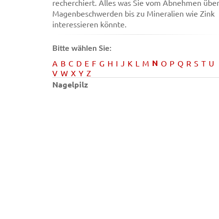
recherchiert. Alles was Sie vom Abnehmen übe
Magenbeschwerden bis zu Mineralien wie Zink
interessieren könnte.
Bitte wählen Sie:
N
A
B
C
D
E
F
G
H
I
J
K
L
M
O
P
Q
R
S
T
U
V
W
X
Y
Z
Nagelpilz