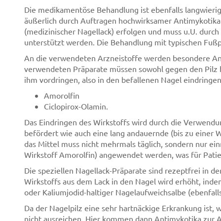
Die medikamentöse Behandlung ist ebenfalls langwierig,
äußerlich durch Auftragen hochwirksamer Antimykotika 
(medizinischer Nagellack) erfolgen und muss u.U. durch
unterstützt werden. Die Behandlung mit typischen Fußpil
An die verwendeten Arzneistoffe werden besondere Anf
verwendeten Präparate müssen sowohl gegen den Pilz h
ihm vordringen, also in den befallenen Nagel eindring
Amorolfin
Ciclopirox-Olamin.
Das Eindringen des Wirkstoffs wird durch die Verwendun
befördert wie auch eine lang andauernde (bis zu einer 
das Mittel muss nicht mehrmals täglich, sondern nur e
Wirkstoff Amorolfin) angewendet werden, was für Patien
Die speziellen Nagellack-Präparate sind rezeptfrei in de
Wirkstoffs aus dem Lack in den Nagel wird erhöht, inde
oder Kaliumjodid-haltiger Nagelaufweichsalbe (ebenfall
Da der Nagelpilz eine sehr hartnäckige Erkrankung ist,
nicht ausreichen. Hier kommen dann Antimykotika zur 