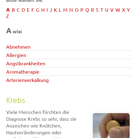
Bitte wählen Sie:
A
B
C
D
E
F
G
H
I
J
K
L
M
N
O
P
Q
R
S
T
U
V
W
X
Y
Z
A
wie:
Abnehmen
Allergien
Angstkrankheiten
Aromatherapie
Arterienverkalkung
Krebs
Viele Menschen fürchten die
Diagnose Krebs so sehr, dass sie
Anzeichen wie Knötchen,
Hautveränderungen oder