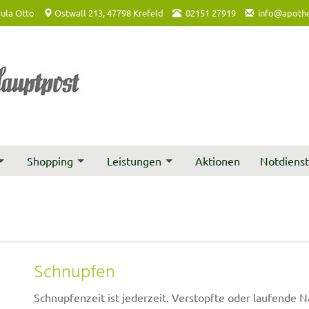
ula Otto
Ostwall 213, 47798 Krefeld
02151 27919
info@apothe
Shopping
Leistungen
Aktionen
Notdiens
Schnupfen
Schnupfenzeit ist jederzeit. Verstopfte oder laufende N