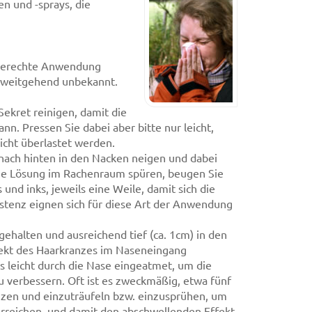
n und -sprays, die
chgerechte Anwendung
nd weitgehend unbekannt.
ekret reinigen, damit die
n. Pressen Sie dabei aber bitte nur leicht,
icht überlastet werden.
nach hinten in den Nacken neigen und dabei
die Lösung im Rachenraum spüren, beugen Sie
und inks, jeweils eine Weile, damit sich die
istenz eignen sich für diese Art der Anwendung
ehalten und ausreichend tief (ca. 1cm) in den
fekt des Haarkranzes im Naseneingang
 leicht durch die Nase eingeatmet, um die
u verbessern. Oft ist es zweckmäßig, etwa fünf
en und einzuträufeln bzw. einzusprühen, um
erreichen, und damit den abschwellenden Effekt