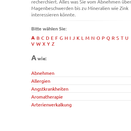
recherchiert. Alles was Sie vom Abnehmen übe
Magenbeschwerden bis zu Mineralien wie Zink
interessieren könnte.
Bitte wählen Sie:
A
B
C
D
E
F
G
H
I
J
K
L
M
N
O
P
Q
R
S
T
U
V
W
X
Y
Z
A
wie:
Abnehmen
Allergien
Angstkrankheiten
Aromatherapie
Arterienverkalkung