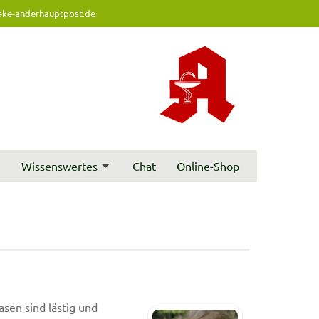
ke-anderhauptpost.de
t
Wissenswertes
Chat
Online-Shop
asen sind lästig und