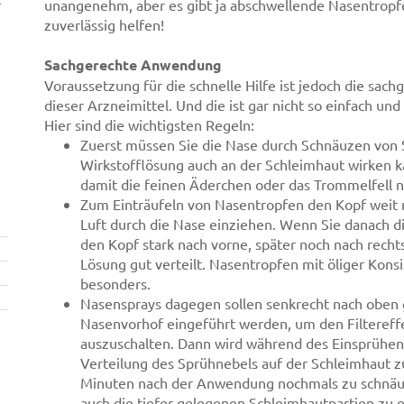
r
unangenehm, aber es gibt ja abschwellende Nasentropfe
zuverlässig helfen!
Sachgerechte Anwendung
Voraussetzung für die schnelle Hilfe ist jedoch die sa
dieser Arzneimittel. Und die ist gar nicht so einfach u
Hier sind die wichtigsten Regeln:
Zuerst müssen Sie die Nase durch Schnäuzen von S
Wirkstofflösung auch an der Schleimhaut wirken kan
damit die feinen Äderchen oder das Trommelfell n
Zum Einträufeln von Nasentropfen den Kopf weit 
Luft durch die Nase einziehen. Wenn Sie danach 
den Kopf stark nach vorne, später noch nach rechts 
Lösung gut verteilt. Nasentropfen mit öliger Kons
besonders.
Nasensprays dagegen sollen senkrecht nach oben g
Nasenvorhof eingeführt werden, um den Filteref
auszuschalten. Dann wird während des Einsprühens
Verteilung des Sprühnebels auf der Schleimhaut z
Minuten nach der Anwendung nochmals zu schnäuz
auch die tiefer gelegenen Schleimhautpartien zu 