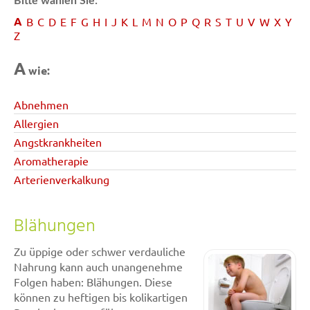
Bitte wählen Sie:
A
B
C
D
E
F
G
H
I
J
K
L
M
N
O
P
Q
R
S
T
U
V
W
X
Y
Z
A
wie:
Abnehmen
Allergien
Angstkrankheiten
Aromatherapie
Arterienverkalkung
Blähungen
Zu üppige oder schwer verdauliche
Nahrung kann auch unangenehme
Folgen haben: Blähungen. Diese
können zu heftigen bis kolikartigen