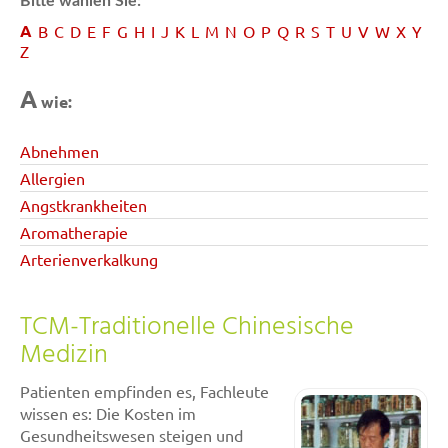
Bitte wählen Sie:
A
B
C
D
E
F
G
H
I
J
K
L
M
N
O
P
Q
R
S
T
U
V
W
X
Y
Z
A
wie:
Abnehmen
Allergien
Angstkrankheiten
Aromatherapie
Arterienverkalkung
TCM-Traditionelle Chinesische
Medizin
Patienten empfinden es, Fachleute
wissen es: Die Kosten im
Gesundheitswesen steigen und