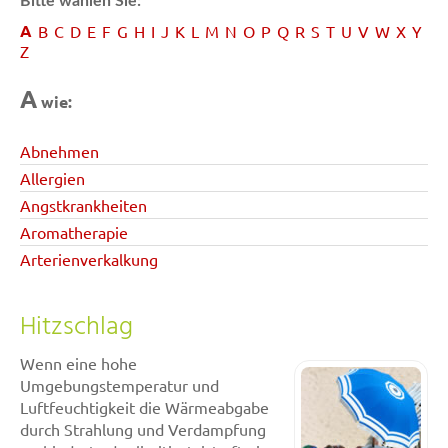
Bitte wählen Sie:
A
B
C
D
E
F
G
H
I
J
K
L
M
N
O
P
Q
R
S
T
U
V
W
X
Y
Z
A
wie:
Abnehmen
Allergien
Angstkrankheiten
Aromatherapie
Arterienverkalkung
Hitzschlag
Wenn eine hohe
Umgebungstemperatur und
Luftfeuchtigkeit die Wärmeabgabe
durch Strahlung und Verdampfung