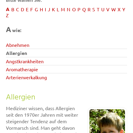
Bitte wählen Sie:
A
B
C
D
E
F
G
H
I
J
K
L
M
N
O
P
Q
R
S
T
U
V
W
X
Y
Z
A
wie:
Abnehmen
Allergien
Angstkrankheiten
Aromatherapie
Arterienverkalkung
Allergien
Mediziner wissen, dass Allergien
seit den 1970er Jahren mit weiter
steigender Tendenz auf dem
Vormarsch sind. Man geht davon