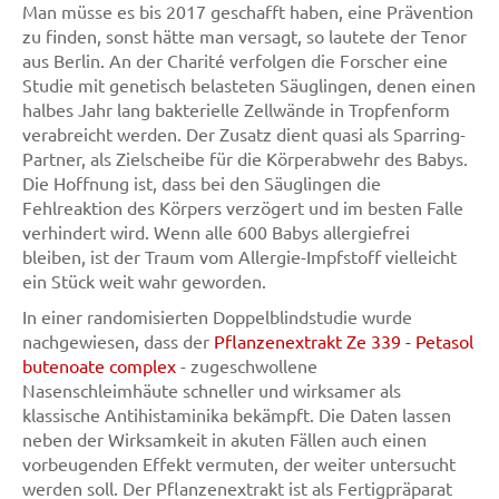
Man müsse es bis 2017 geschafft haben, eine Prävention
zu finden, sonst hätte man versagt, so lautete der Tenor
aus Berlin. An der Charité verfolgen die Forscher eine
Studie mit genetisch belasteten Säuglingen, denen einen
halbes Jahr lang bakterielle Zellwände in Tropfenform
verabreicht werden. Der Zusatz dient quasi als Sparring-
Partner, als Zielscheibe für die Körperabwehr des Babys.
Die Hoffnung ist, dass bei den Säuglingen die
Fehlreaktion des Körpers verzögert und im besten Falle
verhindert wird. Wenn alle 600 Babys allergiefrei
bleiben, ist der Traum vom Allergie-Impfstoff vielleicht
ein Stück weit wahr geworden.
In einer randomisierten Doppelblindstudie wurde
nachgewiesen, dass der
Pflanzenextrakt Ze 339 - Petasol
butenoate complex
- zugeschwollene
Nasenschleimhäute schneller und wirksamer als
klassische Antihistaminika bekämpft. Die Daten lassen
neben der Wirksamkeit in akuten Fällen auch einen
vorbeugenden Effekt vermuten, der weiter untersucht
werden soll. Der Pflanzenextrakt ist als Fertigpräparat